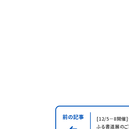
前の記事
[12/5－8開
ふる書道展のご案