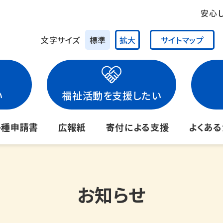
安心
文字サイズ
標準
拡大
サイトマップ
い
福祉活動を支援したい
各種申請書
広報紙
寄付による支援
よくあ
お知らせ