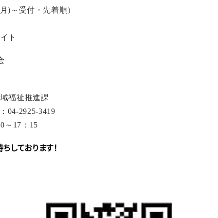
月
)
～受付・先着順）
メイト
会
地域福祉推進課
：
04-2925-3419
30
～
17
：
15
ちしております！