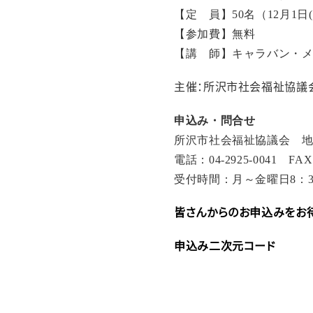
【定 員】
50
名（
12
月
1
日
(
【参加費】無料
【講 師】キャラバン・
主催：所沢市社会福祉協議
申込み・問合せ
所沢市社会福祉協議会 
電話：
04-2925-0041
FAX
受付時間：月～金曜日
8
：
皆さんからのお申込みをお待
申込み二次元コード