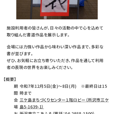
施設利用者の皆さんが、日々の活動の中で心を込めて
取り組んだ書道作品を展示します。
会場には力強い作品から味わい深い作品まで、多彩な
書が並びます。
ぜひ、お気軽にお立ち寄りいただき、作品を通して利用
者の表現の世界をお楽しみください。
【概要】
期
令和7年12月5日(金)～8日(月) ※最終日は15
間
時まで
会
三ケ島まちづくりセンター１階ロビー
（所沢市三ケ
場
島5-1639-1）
お
所沢市立こあふる（電話：04-2938-1500）