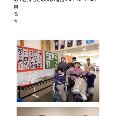
問
合
せ