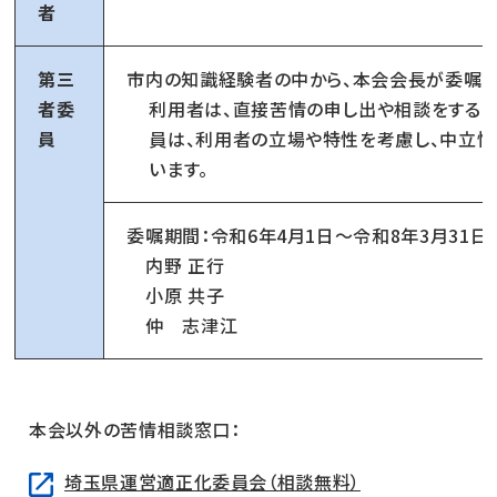
者
第三
市内の知識経験者の中から、本会会長が委嘱
者委
利用者は、直接苦情の申し出や相談をするこ
員
員は、利用者の立場や特性を考慮し、中立
います。
委嘱期間：令和6年4月1日～令和8年3月31日
内野 正行
小原 共子
仲 志津江
本会以外の苦情相談窓口：
埼玉県運営適正化委員会（相談無料）