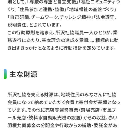
則として、「尊厳の尊重と自立支援」「福祉コミュニティづ
くり」「住民参加と連携・協働」「地域福祉の基盤づくり」
「自己研鑽、チームワーク、チャレンジ精神」「法令遵守、
説明責任」とされています。
この行動原則を踏まえ、所沢社協職員一人ひとりが、業
務遂行にあたり、基本理念の達成を意識し、積極的に動
き出すきっかけとなるように行動指針を定めています。
主な財源
所沢社協を支える財源は、地域住民のみなさんに社協
会員になって納めていただく会費と寄付金が基盤となっ
ています。その他に売店等運営事業（斎場売店・市民プ
ール売店・飲料水自動販売機の設置）からの収益、赤い
羽根共同募金の分配金や行政からの補助・委託金があ