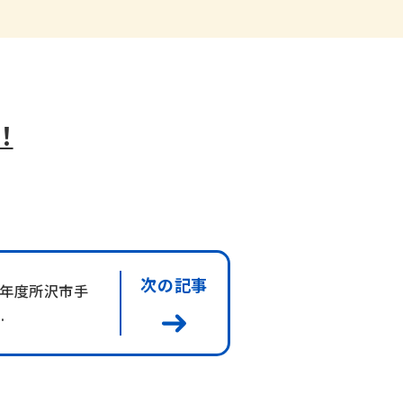
！
次の記事
８年度所沢市手
.