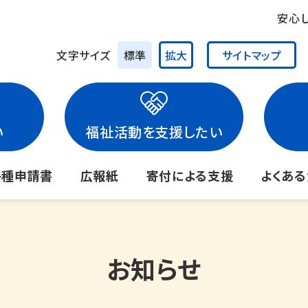
安心
文字サイズ
標準
拡大
サイトマップ
い
福祉活動を支援したい
各種申請書
広報紙
寄付による支援
よくあ
お知らせ