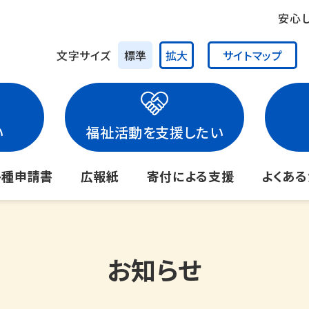
安心
文字サイズ
標準
拡大
サイトマップ
い
福祉活動を支援したい
各種申請書
広報紙
寄付による支援
よくあ
お知らせ