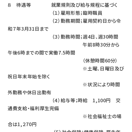
８ 待遇等 就業規則及び給与規程に基づく
（１）雇用形態；臨時職員
（２）勤務期間；雇用契約日から令
和７年3月31日まで
（３）勤務時間；週4日、週30時間
午前8時30分から
午後6時までの間で実働7.5時間
（休憩時間60分）
※土曜、日曜日及び
祝日年末年始を除く
※状況により時間
外勤務や休日出勤有
（４）給与等；時給 1,100円 交
通費支給・福利厚生完備
※社会福祉士の場
合は1,２70円