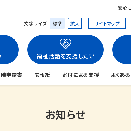
安心
文字サイズ
標準
拡大
サイトマップ
い
福祉活動を支援したい
各種申請書
広報紙
寄付による支援
よくあ
お知らせ