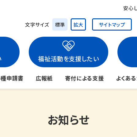
安心
文字サイズ
標準
拡大
サイトマップ
い
福祉活動を支援したい
各種申請書
広報紙
寄付による支援
よくあ
お知らせ