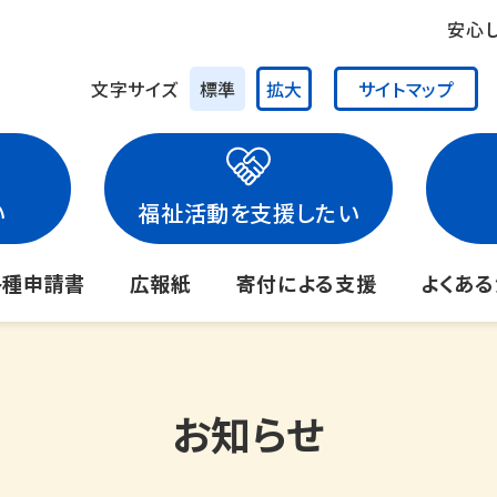
安心
文字サイズ
標準
拡大
サイトマップ
い
福祉活動を支援したい
各種申請書
広報紙
寄付による支援
よくあ
お知らせ