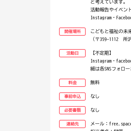
と考えています。

活動報告やイベン
Instagram・Fa
こどもと福祉の未来
開催場所
（〒359-1112　所
【不定期】

活動日
Instagram・fa
細は各SNSフォロ
無料
料金
なし
事前申込
なし
必要書類
メール：free.space.
連絡先